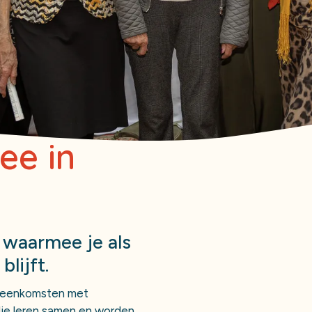
ee in
waarmee je als
blijft.
bijeenkomsten met
ullie leren samen en worden