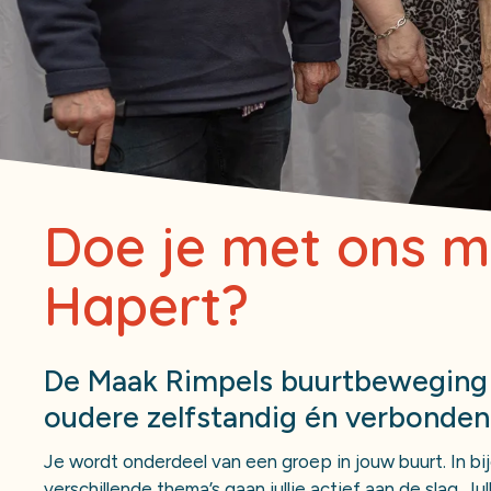
Doe je met ons m
Hapert?
De Maak Rimpels buurtbeweging 
oudere zelfstandig én verbonden 
Je wordt onderdeel van een groep in jouw buurt. In 
verschillende thema’s gaan jullie actief aan de slag. J